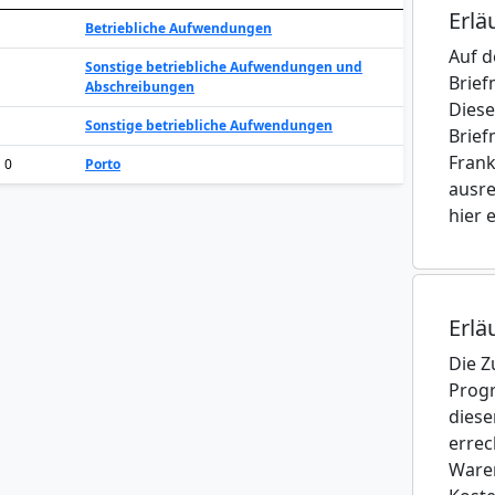
Erlä
Betriebliche Aufwendungen
Auf d
Sonstige betriebliche Aufwendungen und
Brief
Abschreibungen
Diese
1
Sonstige betriebliche Aufwendungen
Brief
Frank
1 0
Porto
ausre
hier e
Erlä
Die Z
Progr
diese
errec
Waren