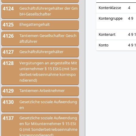
4124
Kontenklasse
4
Geschäftsführergehälter der Gm
bH-Gesellschafter
Kontengruppe
4 9
4125
Ehegattengehalt
Kontenart
4 9 
4126
Tantiemen Gesellschafter Gesch
äftsführer
Konto
4 9 
4127
Geschäftsführergehälter
4128
Vergütungen an angestellte Mit
unternehmer § 15 EStG (mit Son
derbetriebseinnahme korrespo
ndierend)
4129
Tantiemen Arbeitnehmer
4130
Gesetzliche soziale Aufwendung
en
4137
Gesetzliche soziale Aufwendung
en für Mitunternehmer § 15 ESt
G (mit Sonderbetriebseinnahme
korrespondierend)