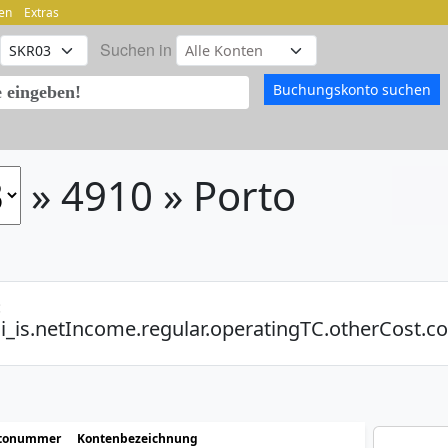
en
Extras
Suchen in
» 4910 » Porto
:
i_is.netIncome.regular.operatingTC.otherCost.
tonummer
Kontenbezeichnung