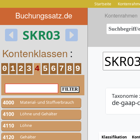
Startseite
Kontenrahm
Buchungssatz.de
Kontenrahmen
SKR03
Kontenklassen
:
0
1
2
3
4
5
6
7
8
9
Taxonomie 
de-gaap-c
4000
Material- und Stoffverbrauch
4100
Löhne und Gehälter
4110
Löhne
4120
Gehälter
Klassifikation
Kon