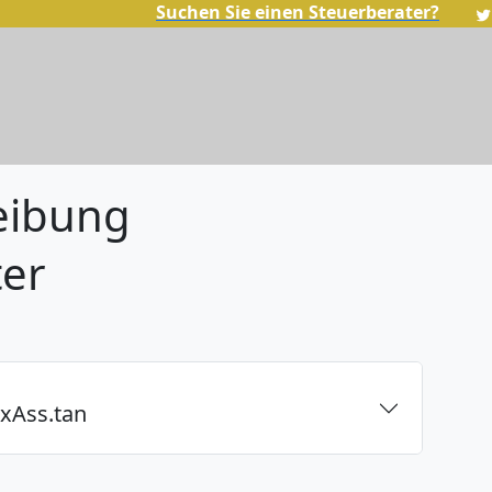
Suchen Sie einen Steuerberater?
eibung
ter
ixAss.tan