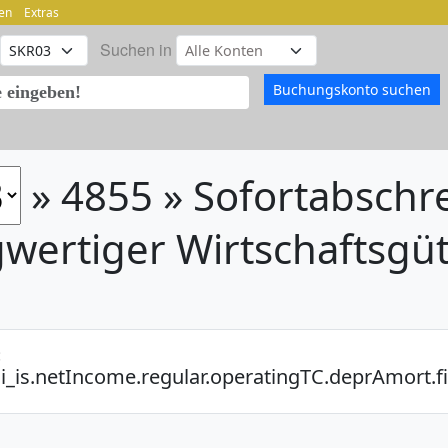
en
Extras
Suchen in
» 4855 » Sofortabschr
wertiger Wirtschaftsgü
:
i_is.netIncome.regular.operatingTC.deprAmort.f