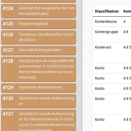
4124
Geschäftsführergehälter der Gm
Klassifikation
Kon
bH-Gesellschafter
Kontenklasse
4
4125
Ehegattengehalt
Kontengruppe
4 8
4126
Tantiemen Gesellschafter Gesch
äftsführer
Kontenart
4 8 
4127
Geschäftsführergehälter
4128
Vergütungen an angestellte Mit
unternehmer § 15 EStG (mit Son
Konto
4 8 
derbetriebseinnahme korrespo
ndierend)
Konto
4 8 
4129
Tantiemen Arbeitnehmer
Konto
4 8 
4130
Gesetzliche soziale Aufwendung
Konto
4 8 
en
4137
Gesetzliche soziale Aufwendung
en für Mitunternehmer § 15 ESt
Konto
4 8 
G (mit Sonderbetriebseinnahme
korrespondierend)