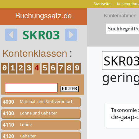
Startseite
Kontenrahm
Buchungssatz.de
Kontenrahmen
SKR03
Kontenklassen
:
0
1
2
3
4
5
6
7
8
9
gering
4000
Material- und Stoffverbrauch
Taxonomie 
4100
Löhne und Gehälter
de-gaap-c
4110
Löhne
4120
Gehälter