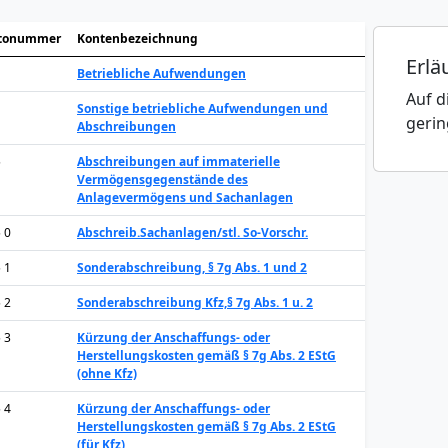
tonummer
Kontenbezeichnung
Erlä
Betriebliche Aufwendungen
Auf d
Sonstige betriebliche Aufwendungen und
gerin
Abschreibungen
5
Abschreibungen auf immaterielle
Vermögensgegenstände des
Anlagevermögens und Sachanlagen
5 0
Abschreib.Sachanlagen/stl. So-Vorschr.
5 1
Sonderabschreibung, § 7g Abs. 1 und 2
5 2
Sonderabschreibung Kfz,§ 7g Abs. 1 u. 2
5 3
Kürzung der Anschaffungs- oder
Herstellungskosten gemäß § 7g Abs. 2 EStG
(ohne Kfz)
5 4
Kürzung der Anschaffungs- oder
Herstellungskosten gemäß § 7g Abs. 2 EStG
(für Kfz)