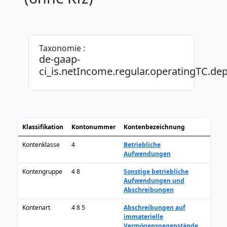
Taxonomie :
de-gaap-
ci_is.netIncome.regular.operatingTC.de
Klassifikation
Kontonummer
Kontenbezeichnung
Kontenklasse
4
Betriebliche
Aufwendungen
Kontengruppe
4 8
Sonstige betriebliche
Aufwendungen und
Abschreibungen
Kontenart
4 8 5
Abschreibungen auf
immaterielle
Vermögensgegenstände