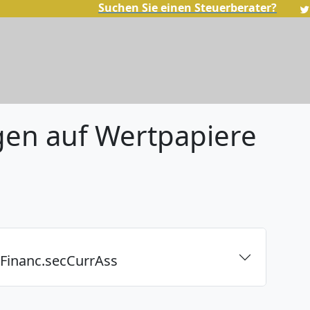
Suchen Sie einen Steuerberater?
gen auf Wertpapiere
rtFinanc.secCurrAss