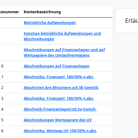
tonummer
Kontenbezeichnung
Erlä
Betriebliche Aufwendungen
Sonstige betriebliche Aufwendungen und
Abschreibungen
7
Abschreibungen auf Finanzanlagen und auf
Wertpapiere des Umlaufvermögens
7 0
Abschreibungen auf Finanzanlagen
7 1
Abschreibg. Finanzanl. 100/50% n.abz.
7 2
Abschr.Verl.Ant.Mituntern.sch.§8 GewStG
7 3
Abschreibg. Finanzanl. 100/50% n.abz.
7 4
Abschreib.Finanzanlagen/stl.So-Vorsch.
7 5
Abschreibungen Wertpapiere des UV
7 6
Abschreibg. Wertpap.UV 100/50% n.abz.