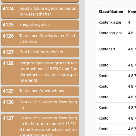
4124
Geschäftsführergehälter der Gm
Klassifikation
Kon
bH-Gesellschafter
Kontenklasse
4
4125
Ehegattengehalt
Kontengruppe
4 8
4126
Tantiemen Gesellschafter Gesch
äftsführer
Kontenart
4 8 
4127
Geschäftsführergehälter
4128
Vergütungen an angestellte Mit
Konto
4 8 
unternehmer § 15 EStG (mit Son
derbetriebseinnahme korrespo
Konto
4 8 
ndierend)
Konto
4 8 
4129
Tantiemen Arbeitnehmer
Konto
4 8 
4130
Gesetzliche soziale Aufwendung
en
Konto
4 8 
4137
Gesetzliche soziale Aufwendung
Konto
4 8 
en für Mitunternehmer § 15 ESt
Konto
4 8 
G (mit Sonderbetriebseinnahme
korrespondierend)