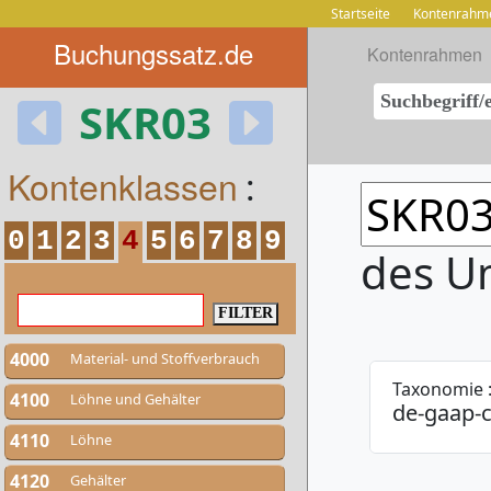
Startseite
Kontenrahm
Buchungssatz.de
Kontenrahmen
SKR03
Kontenklassen
:
0
1
2
3
4
5
6
7
8
9
des U
4000
Material- und Stoffverbrauch
Taxonomie 
4100
Löhne und Gehälter
de-gaap-c
4110
Löhne
4120
Gehälter