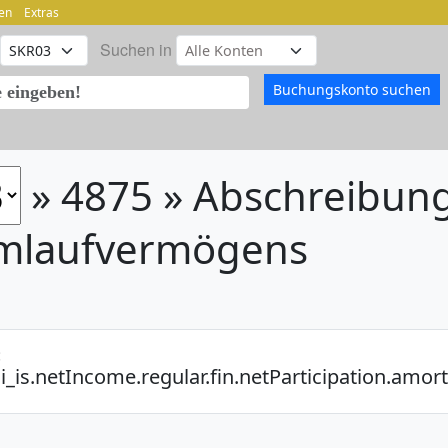
en
Extras
Suchen in
» 4875 » Abschreibun
mlaufvermögens
:
i_is.netIncome.regular.fin.netParticipation.amo