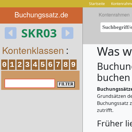
Startseite
Kontenrahm
Buchungssatz.de
Kontenrahmen
SKR03
Kontenklassen
Was w
:
Buchung
0
1
2
3
4
5
6
7
8
9
buchen
Buchungssätz
Grundsätzen d
Buchungssatz z
zutrifft.
Früher li