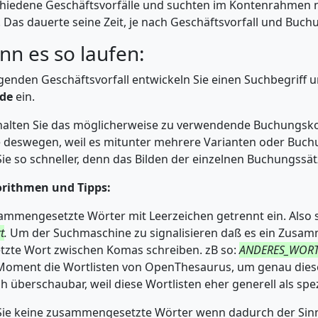
chiedene Geschäftsvorfälle und suchten im Kontenrahmen n
Das dauerte seine Zeit, je nach Geschäftsvorfall und Buc
nn es so laufen:
genden Geschäftsvorfall entwickeln Sie einen Suchbegriff 
de
ein.
rhalten Sie das möglicherweise zu verwendende Buchungsk
 deswegen, weil es mitunter mehrere Varianten oder Buch
ie so schneller, denn das Bilden der einzelnen Buchungssä
orithmen und Tipps:
ammengesetzte Wörter mit Leerzeichen getrennt ein. Also 
t
.
Um der Suchmaschine zu signalisieren daß es ein Zusamm
te Wort zwischen Komas schreiben. zB so:
ANDERES_WORT 
 Moment die Wortlisten von OpenThesaurus, um genau diese
h überschaubar, weil diese Wortlisten eher generell als spez
 Sie keine zusammengesetzte Wörter wenn dadurch der Sinn 