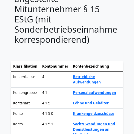
Mitunternehmer § 15
EStG (mit
Sonderbetriebseinnahme
korrespondierend)
Klassifikation
Kontonummer
Kontenbezeichnung
Kontenklasse
4
Betriebliche
Aufwendungen
Kontengruppe
4 1
Personalaufwendungen
Kontenart
4 1 5
Löhne und Gehälter
Konto
4 1 5 0
Krankengeldzuschüsse
Konto
4 1 5 1
Sachzuwendungen und
Dienstleistungen an