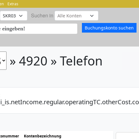
en
Extras
Suchen in
» 4920 » Telefon
:
i_is.netIncome.regular.operatingTC.otherCost.
tonummer
Kontenbezeichnung