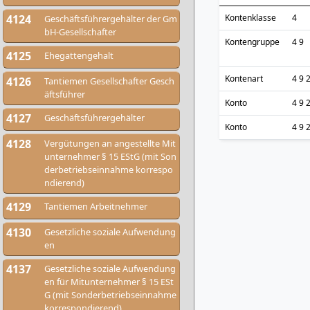
4124
Kontenklasse
4
Geschäftsführergehälter der Gm
bH-Gesellschafter
Kontengruppe
4 9
4125
Ehegattengehalt
Kontenart
4 9 
4126
Tantiemen Gesellschafter Gesch
äftsführer
Konto
4 9 
4127
Geschäftsführergehälter
Konto
4 9 
4128
Vergütungen an angestellte Mit
unternehmer § 15 EStG (mit Son
derbetriebseinnahme korrespo
ndierend)
4129
Tantiemen Arbeitnehmer
4130
Gesetzliche soziale Aufwendung
en
4137
Gesetzliche soziale Aufwendung
en für Mitunternehmer § 15 ESt
G (mit Sonderbetriebseinnahme
korrespondierend)