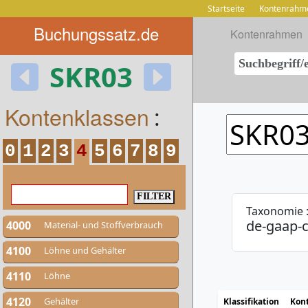
Startseite
Kontenrahm
Buchungssatz.de
Kontenrahmen
SKR03
Kontenklassen
:
0
1
2
3
4
5
6
7
8
9
Taxonomie 
de-gaap-c
4000
Material- und Stoffverbrauch
4100
Löhne und Gehälter
4110
Löhne
4120
Gehälter
Klassifikation
Kon