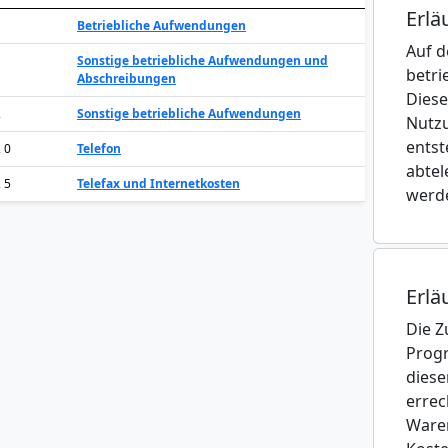
Erlä
Betriebliche Aufwendungen
Auf d
Sonstige betriebliche Aufwendungen und
betri
Abschreibungen
Diese
2
Sonstige betriebliche Aufwendungen
Nutzu
entst
2 0
Telefon
abtel
2 5
Telefax und Internetkosten
werd
Erlä
Die Z
Progr
diese
errec
Waren