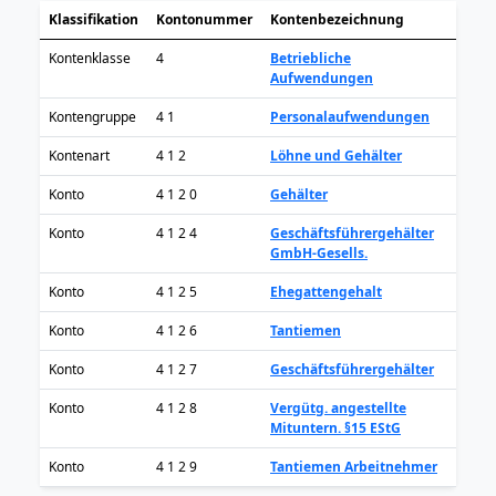
Klassifikation
Kontonummer
Kontenbezeichnung
Kontenklasse
4
Betriebliche
Aufwendungen
Kontengruppe
4 1
Personalaufwendungen
Kontenart
4 1 2
Löhne und Gehälter
Konto
4 1 2 0
Gehälter
Konto
4 1 2 4
Geschäftsführergehälter
GmbH-Gesells.
Konto
4 1 2 5
Ehegattengehalt
Konto
4 1 2 6
Tantiemen
Konto
4 1 2 7
Geschäftsführergehälter
Konto
4 1 2 8
Vergütg. angestellte
Mituntern. §15 EStG
Konto
4 1 2 9
Tantiemen Arbeitnehmer