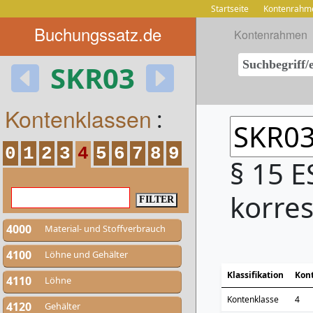
Startseite
Kontenrahm
Buchungssatz.de
Kontenrahmen
SKR03
Kontenklassen
:
0
1
2
3
4
5
6
7
8
9
§ 15 
korre
4000
Material- und Stoffverbrauch
4100
Löhne und Gehälter
Klassifikation
Kon
4110
Löhne
Kontenklasse
4
4120
Gehälter