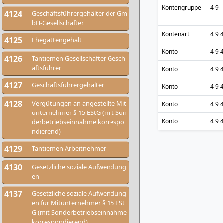
Kontengruppe
4 9
4124
Geschäftsführergehälter der Gm
bH-Gesellschafter
Kontenart
4 9 
4125
Ehegattengehalt
Konto
4 9 
4126
Tantiemen Gesellschafter Gesch
äftsführer
Konto
4 9 
4127
Geschäftsführergehälter
Konto
4 9 
4128
Vergütungen an angestellte Mit
Konto
4 9 
unternehmer § 15 EStG (mit Son
Konto
4 9 
derbetriebseinnahme korrespo
ndierend)
4129
Tantiemen Arbeitnehmer
4130
Gesetzliche soziale Aufwendung
en
4137
Gesetzliche soziale Aufwendung
en für Mitunternehmer § 15 ESt
G (mit Sonderbetriebseinnahme
korrespondierend)