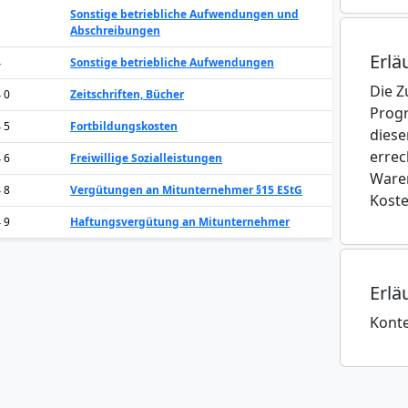
Sonstige betriebliche Aufwendungen und
Abschreibungen
Erlä
4
Sonstige betriebliche Aufwendungen
Die Z
4 0
Zeitschriften, Bücher
Progr
4 5
Fortbildungskosten
diese
errec
4 6
Freiwillige Sozialleistungen
Waren
4 8
Vergütungen an Mitunternehmer §15 EStG
Koste
4 9
Haftungsvergütung an Mitunternehmer
Erlä
Kont