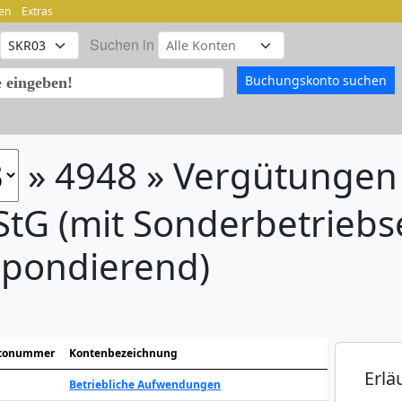
en
Extras
Suchen in
» 4948 » Vergütungen
EStG (mit Sonderbetrieb
spondierend)
tonummer
Kontenbezeichnung
Erlä
Betriebliche Aufwendungen