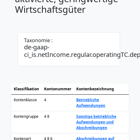
Wirtschaftsgüter
Taxonomie :
de-gaap-
ci_is.netIncome.regular.operatingTC.dep
Klassifikation
Kontonummer
Kontenbezeichnung
Kontenklasse
4
Betriebliche
Aufwendungen
Kontengruppe
4 8
Sonstige betriebliche
Aufwendungen und
Abschreibungen
Kontenart
4 8 6
Abschreibungen auf