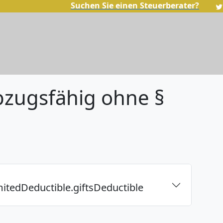
Suchen Sie einen Steuerberater?
bzugsfähig ohne §
mitedDeductible.giftsDeductible