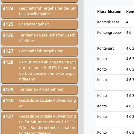
4124
Geschäftsführergehälter der Gm
Klassifikation
Kon
bH-Gesellschafter
Kontenklasse
4
4125
Ehegattengehalt
Kontengruppe
4 6
4126
Tantiemen Gesellschafter Gesch
äftsführer
Kontenart
4 6 
4127
Geschäftsführergehälter
Konto
4 6 
4128
Vergütungen an angestellte Mit
unternehmer § 15 EStG (mit Son
Konto
4 6 
derbetriebseinnahme korrespo
ndierend)
Konto
4 6 
4129
Tantiemen Arbeitnehmer
Konto
4 6 
4130
Gesetzliche soziale Aufwendung
en
Konto
4 6 
4137
Gesetzliche soziale Aufwendung
Konto
4 6 
en für Mitunternehmer § 15 ESt
G (mit Sonderbetriebseinnahme
Konto
4 6 
korrespondierend)