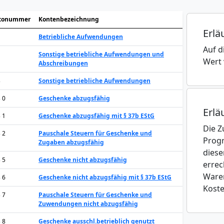
tonummer
Kontenbezeichnung
Erlä
Betriebliche Aufwendungen
Auf d
Sonstige betriebliche Aufwendungen und
Wert 
Abschreibungen
3
Sonstige betriebliche Aufwendungen
3 0
Geschenke abzugsfähig
Erlä
3 1
Geschenke abzugsfähig mit § 37b EStG
Die Z
3 2
Pauschale Steuern für Geschenke und
Progr
Zugaben abzugsfähig
diese
3 5
Geschenke nicht abzugsfähig
errec
Waren
3 6
Geschenke nicht abzugsfähig mit § 37b EStG
Koste
3 7
Pauschale Steuern für Geschenke und
Zuwendungen nicht abzugsfähig
3 8
Geschenke ausschl.betrieblich genutzt