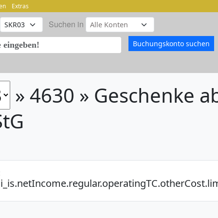
en
Extras
Suchen in
» 4630 » Geschenke a
StG
:
i_is.netIncome.regular.operatingTC.otherCost.li