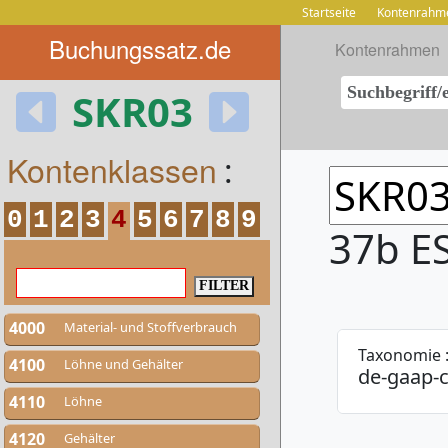
Startseite
Kontenrahm
Buchungssatz.de
Kontenrahmen
SKR03
Kontenklassen
:
0
1
2
3
4
5
6
7
8
9
37b E
4000
Material- und Stoffverbrauch
Taxonomie 
4100
Löhne und Gehälter
de-gaap-c
4110
Löhne
4120
Gehälter