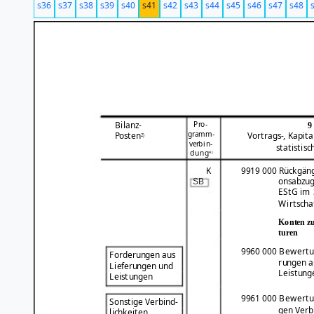
s36
s37
s38
s39
s40
s41
s42
s43
s44
s45
s46
s47
s48
Pro-
Bilanz-
9
gramm-
Posten
Vortrags-, Kapita
2)
verbin-
statistis
dung
4)
K
9919 000 Rückgäng
onsabzug
SB
EStG im 
Wirtscha
Konten z
turen
9960 000 Bewertun
Forderungen aus
rungen a
Lieferungen und
Leistung
Leistungen
9961 000 Bewertun
Sonstige Verbind-
gen Verb
lichkeiten