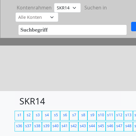
Kontenrahmen
Suchen in
SKR14
s1
s2
s3
s4
s5
s6
s7
s8
s9
s10
s11
s12
s13
s36
s37
s38
s39
s40
s41
s42
s43
s44
s45
s46
s47
s48