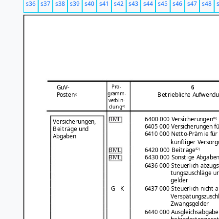
s36
s37
s38
s39
s40
s41
s42
s43
s44
s45
s46
s47
s48
Pro-
GuV-
6
gramm-
Posten
Betriebliche Aufwend
2)
verbin-
dung
4)
6400 000 Versicherungen
BML
82)
Versicherungen,
6405 000 Versicherungen f
Beiträge und
6410 000 Netto-Prämie für
Abgaben
künftiger Versor
6420 000
Beiträge
BML
82)
6430 000 Sonstige Abgabe
BML
6436 000 Steuerlich abzugs
tungszuschläge u
gelder
G
K
6437 000 Steuerlich nicht 
Verspätungszusch
Zwangsgelder
6440 000 Ausgleichsabgabe i