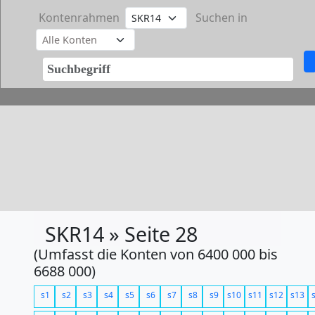
Kontenrahmen
Suchen in
SKR14 » Seite 28
(Umfasst die Konten von 6400 000 bis
6688 000)
s1
s2
s3
s4
s5
s6
s7
s8
s9
s10
s11
s12
s13