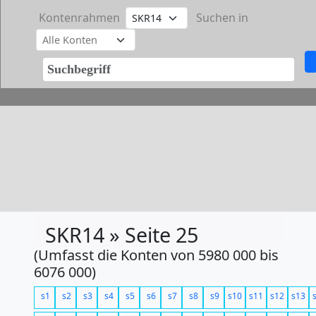
Kontenrahmen
Suchen in
SKR14 » Seite 25
(Umfasst die Konten von 5980 000 bis
6076 000)
s1
s2
s3
s4
s5
s6
s7
s8
s9
s10
s11
s12
s13