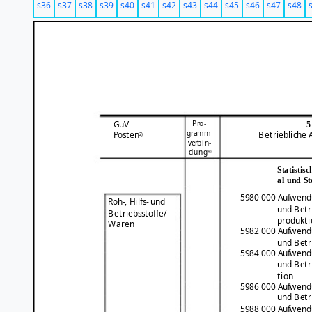
s36
s37
s38
s39
s40
s41
s42
s43
s44
s45
s46
s47
s48
Pro-
GuV-
5
gramm-
Posten
Betriebliche
2)
verbin-
dung
4)
Statistis
al und St
5980 000 Aufwendun
Roh-, Hilfs- und
und Betr
Betriebsstoffe/
produkti
Waren
5982 000 Aufwendun
und Betr
5984 000 Aufwendun
und Betr
tion
5986 000 Aufwendun
und Betr
5988 000 Aufwendun