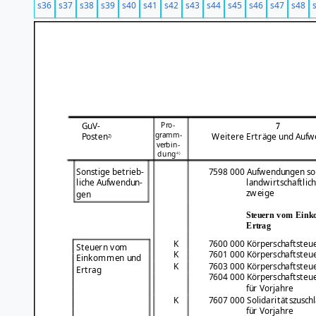
s36
s37
s38
s39
s40
s41
s42
s43
s44
s45
s46
s47
s48
Pro-
GuV-
7
gramm-
Posten
Weitere Erträge und Auf
2)
verbin-
dung
4)
Sonstige betrieb-
7598 000 Aufwendungen son
liche Aufwendun-
landwirtschaftlic
zweige
gen
Steuern vom Ein
Ertrag
K
7600 000 Körperschaftsteu
Steuern vom
K
7601 000 Körperschaftsteu
Einkommen und
K
7603 000 Körperschaftsteue
Ertrag
7604 000 Körperschaftsteu
für Vorjahre
K
7607 000 Solidaritätszusch
für Vorjahre