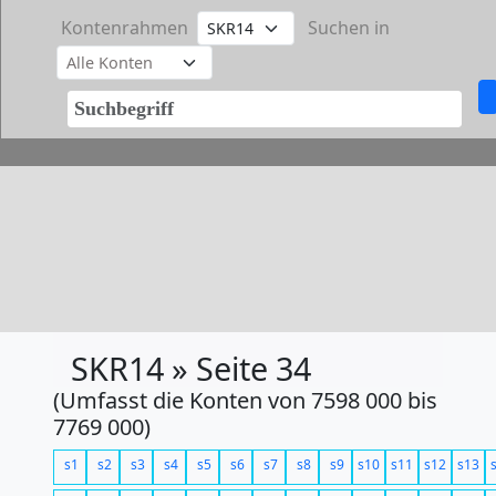
Kontenrahmen
Suchen in
SKR14 » Seite 34
(Umfasst die Konten von 7598 000 bis
7769 000)
s1
s2
s3
s4
s5
s6
s7
s8
s9
s10
s11
s12
s13