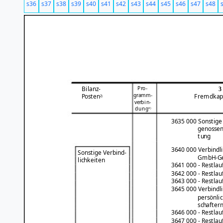
s36
s37
s38
s39
s40
s41
s42
s43
s44
s45
s46
s47
s48
Pro-
Bilanz-
3
gramm-
Posten
Fremdkap
2)
verbin-
dung
4)
3635 000 Sonstige 
genossen
tung
3640 000 Verbindl
Sonstige Verbind-
GmbH-Ges
lichkeiten
3641 000 - Restlauf
3642 000 - Restlauf
3643 000 - Restlau
3645 000 Verbindl
persönlic
schafter
3646 000 - Restlauf
3647 000 - Restlauf