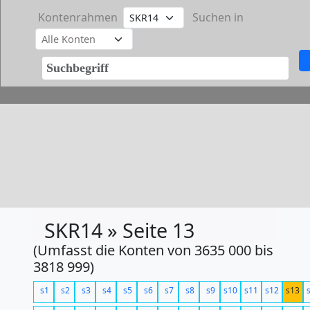
Kontenrahmen
Suchen in
SKR14 » Seite 13
(Umfasst die Konten von 3635 000 bis
3818 999)
s1
s2
s3
s4
s5
s6
s7
s8
s9
s10
s11
s12
s13