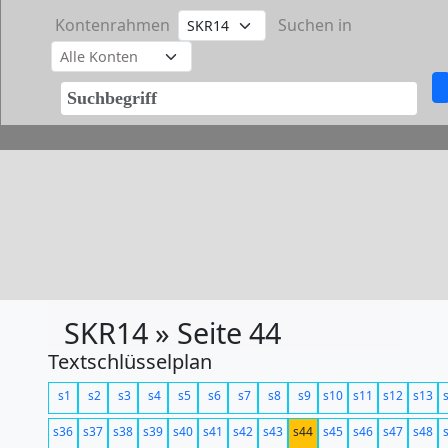
Kontenrahmen
Suchen in
SKR14 » Seite 44
Textschlüsselplan
s1
s2
s3
s4
s5
s6
s7
s8
s9
s10
s11
s12
s13
s36
s37
s38
s39
s40
s41
s42
s43
s44
s45
s46
s47
s48