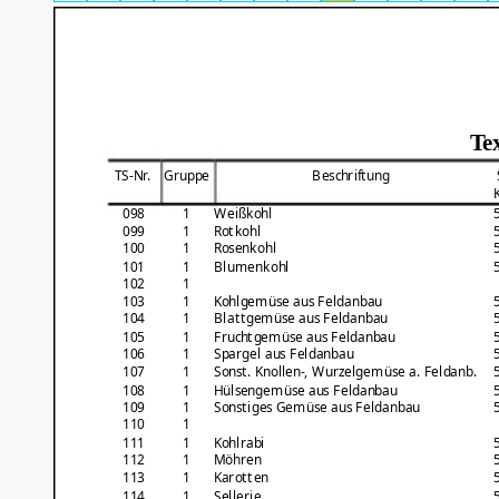
Te
TS-Nr.
Gruppe
Beschriftung
098
1
Weißkohl
099
1
Rotkohl
100
1
Rosenkohl
101
1
Blumenkohl
102
1
103
1
Kohlgemüse aus Feldanbau
104
1
Blattgemüse aus Feldanbau
105
1
Fruchtgemüse aus Feldanbau
106
1
Spargel aus Feldanbau
107
1
Sonst. Knollen-, Wurzelgemüse a. Feldanb.
108
1
Hülsengemüse aus Feldanbau
109
1
Sonstiges Gemüse aus Feldanbau
110
1
111
1
Kohlrabi
112
1
Möhren
113
1
Karotten
114
1
Sellerie