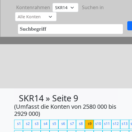
Kontenrahmen
Suchen in
SKR14 » Seite 9
(Umfasst die Konten von 2580 000 bis
2929 000)
s1
s2
s3
s4
s5
s6
s7
s8
s9
s10
s11
s12
s13