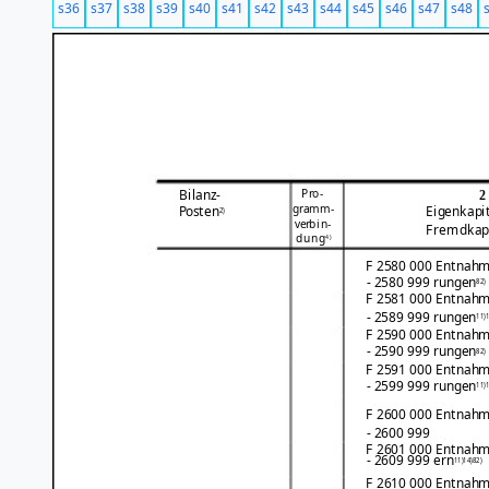
s36
s37
s38
s39
s40
s41
s42
s43
s44
s45
s46
s47
s48
Pro-
Bilanz-
2
gramm-
Posten
Eigenkapi
2)
verbin-
Fremdkap
dung
4)
F 2580 000 Entnahme
- 2580 999 rungen
82)
F 2581 000 Entnahme
- 2589 999 rungen
11)1
F 2590 000 Entnahme
- 2590 999 rungen
82)
F 2591 000 Entnahme
- 2599 999 rungen
11)1
F 2600 000 Entnahm
- 2600 999
F 2601 000 Entnahme
- 2609 999 ern
11)14)82)
F 2610 000 Entnahm