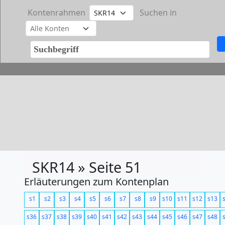
Kontenrahmen
Suchen in
SKR14 » Seite 51
Erläuterungen zum Kontenplan
s1
s2
s3
s4
s5
s6
s7
s8
s9
s10
s11
s12
s13
s36
s37
s38
s39
s40
s41
s42
s43
s44
s45
s46
s47
s48