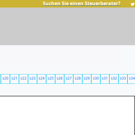
Suchen Sie einen Steuerberater?
s20
s21
s22
s23
s24
s25
s26
s27
s28
s29
s30
s31
s32
s33
s34