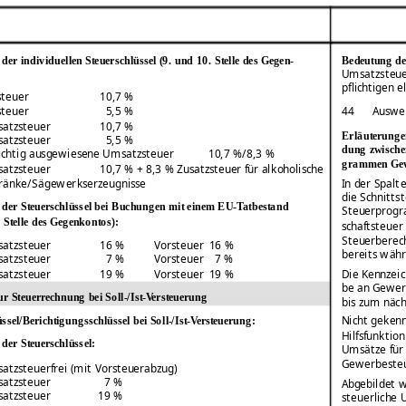
der individuellen Steuerschlüssel (9. und 10. Stelle des Gegen-
Bedeutung des
Umsatzsteuer
pflichtigen 
steuer
10,7 %
steuer
5,5 %
44
Auswe
atzsteuer
10,7 %
Erläuterunge
atzsteuer
5,5 %
dung zwische
ichtig ausgewiesene Umsatzsteuer
10,7 %/8,3 %
grammen Gewe
atzsteuer
10,7 % + 8,3 % Zusatzsteuer für alkoholische
In der Spal
ränke/Sägewerkserzeugnisse
die Schnitt
der Steuerschlüssel bei Buchungen mit einem EU-Tatbestand
Steuerprogr
. Stelle des Gegenkontos):
schaftsteuer
Steuerberec
atzsteuer
16 %
Vorsteuer
16 %
bereits währ
atzsteuer
7 %
Vorsteuer
7 %
atzsteuer
19 %
Vorsteuer
19 %
Die Kennzeic
be an Gewer
ur Steuerrechnung bei Soll-/Ist-Versteuerung
bis zum näc
Nicht gekenn
ssel/Berichtigungsschlüssel bei Soll-/Ist-Versteuerung:
Hilfsfunktio
der Steuerschlüssel:
Umsätze für
Gewerbesteu
atzsteuerfrei (mit Vorsteuerabzug)
atzsteuer
7 %
Abgebildet 
atzsteuer
19 %
steuerliche 