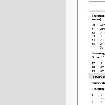
Bedeutung 
kontos):
50
Vor
51
Vor
52
Ums
53
Ums
54
Unr
55
Ums
Get
Bedeutung 
(9. und 10
17
Ums
18
Ums
19
Ums
Hinweise z
Steuerschlü
Bedeutung 
1
Ums
2
Ums
3
Ums