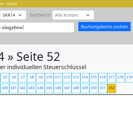
en
Extras
Suchen in
 » Seite 52
r individuellen Steuerschlüssel
s5
s6
s7
s8
s9
s10
s11
s12
s13
s14
s15
s16
s17
s18
s19
s40
s41
s42
s43
s44
s45
s46
s47
s48
s49
s50
s51
s52