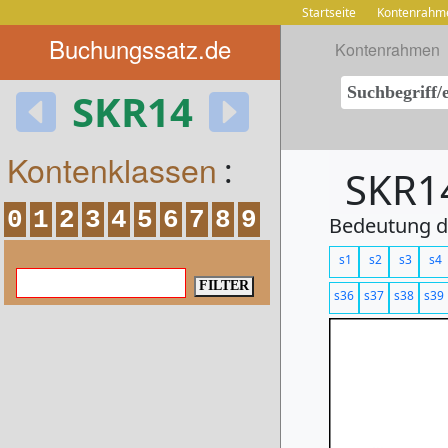
Startseite
Kontenrahm
Buchungssatz.de
Kontenrahmen
SKR14
Kontenklassen
:
SKR14
0
1
2
3
4
5
6
7
8
9
Bedeutung de
s1
s2
s3
s4
s36
s37
s38
s39