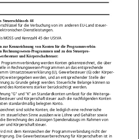
 Steuerschlüssels 44
schlüssel für die Verbuchung von im anderen EU-Land steuer-
elektronischen Dienstleistungen.
is MOSS und Kennzahl 45 der UStVA
n zur Kennzeichnung von Konten für die Programmverbin-
n Rechnungswesen-Programmen und zu den Steuerpro-
rbesteuer und Körperschaftsteuer:
te Programmverbindung werden Konten gekennzeichnet, die über
stelle in Rechnungswesen-Programmen an das entsprechende
amm Umsatzsteuererklärung (U), Gewerbesteuer (G) oder Körper-
 (K) weitergegeben werden, und an entsprechender Stelle der
hnung zu Grunde gelegt werden. Steuerliche Belange können so
end des Kontierens stärker berücksichtigt werden.
hnung "G" und "K" an Standardkonten umfasst für die Weiterga-
besteuer und Körperschaftsteuer auch die nachfolgenden Konten
hsten standardmäßig belegten Konto.
zeichnet sind solche Konten, die lediglich eine rechnerische
n im steuerlichen Sinne ausüben wie Löhne und Gehälter sowie
 die Berechnung des zulässigen Spendenabzugs im Rahmen von
er und Körperschaftsteuer.
wird mit dem Kennzeichen der Programmverbindung nicht der
Ursprung. Die Gewerbesteuerberechnung für Körperschaften ist in