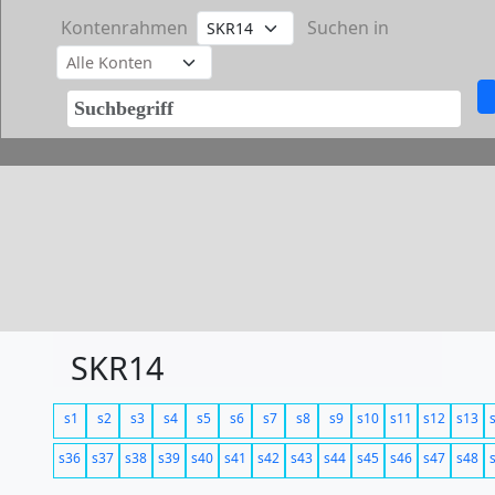
Kontenrahmen
Suchen in
SKR14
s1
s2
s3
s4
s5
s6
s7
s8
s9
s10
s11
s12
s13
s36
s37
s38
s39
s40
s41
s42
s43
s44
s45
s46
s47
s48