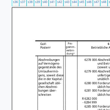
s36
s37
s38
s39
s40
s41
s42
s43
s44
s45
s46
s47
s48
Pro-
GuV-
6
gramm-
Posten
Betriebliche
2)
verbin-
dung
4)
Abschreibungen
6278 000 Abschreib
auf Vermögens-
und Betr
gegenstände des
(soweit u
Umlaufvermö-
6279 000 Abschrei
gens, soweit diese
unfertig
die in der Kapital-
unüblich 
gesellschaft übli-
6280 000 Forderun
chen Abschrei-
üblich ho
bungen über-
6281 000 Forderun
schreiten
üblich ho
R 6282 000
- 6284 999
6285 000 Forderun