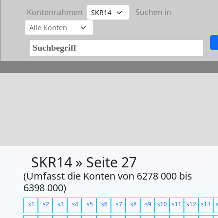
Kontenrahmen
Suchen in
SKR14 » Seite 27
(Umfasst die Konten von 6278 000 bis
6398 000)
s1
s2
s3
s4
s5
s6
s7
s8
s9
s10
s11
s12
s13