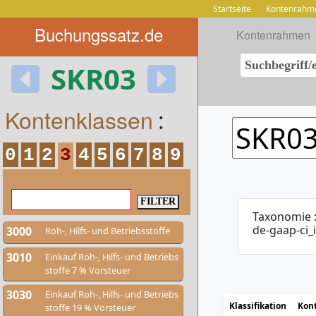
Startseite
Kontenrahm
Buchungssatz.de
Kontenrahmen
SKR03
Kontenklassen
:
0
1
2
3
4
5
6
7
8
9
Taxonomie 
de-gaap-ci_
3000
Roh-, Hilfs- und Betriebsstoffe
3010
Einkauf Roh-, Hilfs- und Betriebs
stoffe 7 % Vorsteuer
3030
Einkauf Roh-, Hilfs- und Betriebs
Klassifikation
Kon
stoffe 19 % Vorsteuer