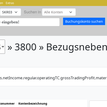
en
Extras
Suchen in
» 3800 » Bezugsnebe
:
is.netIncome.regular.operatingTC.grossTradingProfit.mater
tonummer
Kontenbezeichnung