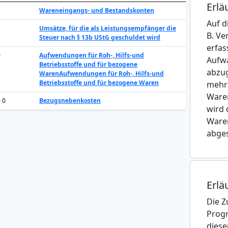
Erlä
Wareneingangs- und Bestandskonten
Auf d
Umsätze, für die als Leistungsempfänger die
B. Ve
Steuer nach § 13b UStG geschuldet wird
erfas
0
Aufwendungen für Roh-, Hilfs-und
Aufw
Betriebsstoffe und für bezogene
abzug
Waren
Aufwendungen für Roh-, Hilfs-und
Betriebsstoffe und für bezogene Waren
mehr
Ware
0 0
Bezugsnebenkosten
wird 
Waren
abges
Erlä
Die Z
Progr
diese