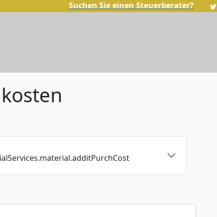
Suchen Sie einen Steuerberater?
nkosten
ialServices.material.additPurchCost