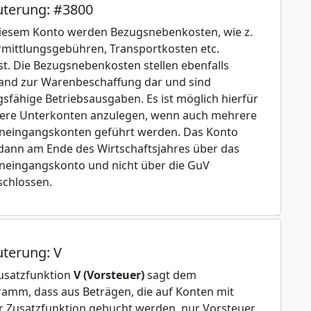
uterung: #3800
iesem Konto werden Bezugsnebenkosten, wie z.
rmittlungsgebühren, Transportkosten etc.
st. Die Bezugsnebenkosten stellen ebenfalls
and zur Warenbeschaffung dar und sind
sfähige Betriebsausgaben. Es ist möglich hierfür
ere Unterkonten anzulegen, wenn auch mehrere
neingangskonten geführt werden. Das Konto
dann am Ende des Wirtschaftsjahres über das
eingangskonto und nicht über die GuV
chlossen.
uterung: V
usatzfunktion
V (Vorsteuer)
sagt dem
amm, dass aus Beträgen, die auf Konten mit
r Zusatzfunktion gebucht werden, nur Vorsteuer