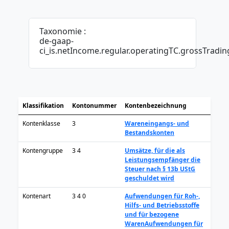
Taxonomie :
de-gaap-
ci_is.netIncome.regular.operatingTC.grossTradin
Klassifikation
Kontonummer
Kontenbezeichnung
Kontenklasse
3
Wareneingangs- und
Bestandskonten
Kontengruppe
3 4
Umsätze, für die als
Leistungsempfänger die
Steuer nach § 13b UStG
geschuldet wird
Kontenart
3 4 0
Aufwendungen für Roh-,
Hilfs- und Betriebsstoffe
und für bezogene
Waren
Aufwendungen für