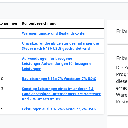
tonummer
Kontenbezeichnung
Erlä
Wareneingangs- und Bestandskonten
Umsätze, für die als Leistungsempfänger die
Steuer nach § 13b UStG geschuldet wird
Erlä
1
Aufwendungen für bezogene
Leistungen
Aufwendungen für bezogene
Die Z
Leistungen
Progr
1 0
Bauleistungen § 13b 7% Vorsteuer, 7% UStG
diese
errec
1 3
Sonstige Leistungen eines im anderen EU-
Land ansässigen Unternehmers 7 % Vorsteuer
Waren
und 7 % Umsatzsteuer
Koste
1 5
Leistungen ausl. UN 7% Vorsteuer, 7% UStG