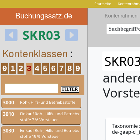
Startseite
Kontenrahm
Buchungssatz.de
Kontenrahmen
SKR03
Kontenklassen
:
0
1
2
3
4
5
6
7
8
9
ander
Vorst
3000
Roh-, Hilfs- und Betriebsstoffe
3010
Einkauf Roh-, Hilfs- und Betriebs
stoffe 7 % Vorsteuer
Taxonomie 
3030
Einkauf Roh-, Hilfs- und Betriebs
de-gaap-ci_
stoffe 19 % Vorsteuer