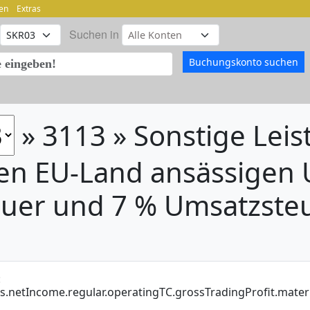
en
Extras
Suchen in
» 3113 » Sonstige Lei
en EU-Land ansässigen
euer und 7 % Umsatzste
:
is.netIncome.regular.operatingTC.grossTradingProfit.mate