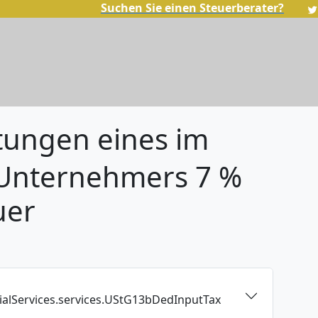
Suchen Sie einen Steuerberater?
stungen eines im
 Unternehmers 7 %
uer
rialServices.services.UStG13bDedInputTax