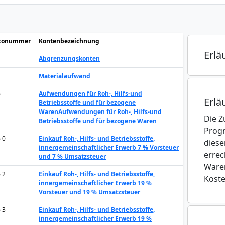
tonummer
Kontenbezeichnung
Erlä
Abgrenzungskonten
Materialaufwand
6
Aufwendungen für Roh-, Hilfs-und
Erlä
Betriebsstoffe und für bezogene
Waren
Aufwendungen für Roh-, Hilfs-und
Die Z
Betriebsstoffe und für bezogene Waren
Progr
6 0
Einkauf Roh-, Hilfs- und Betriebsstoffe,
diese
innergemeinschaftlicher Erwerb 7 % Vorsteuer
errec
und 7 % Umsatzsteuer
Waren
6 2
Einkauf Roh-, Hilfs- und Betriebsstoffe,
Koste
innergemeinschaftlicher Erwerb 19 %
Vorsteuer und 19 % Umsatzsteuer
6 3
Einkauf Roh-, Hilfs- und Betriebsstoffe,
innergemeinschaftlicher Erwerb 19 %