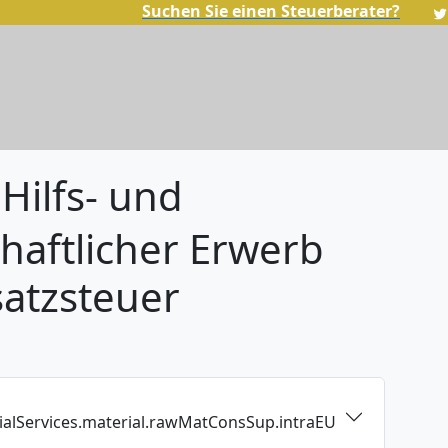
Suchen Sie einen Steuerberater?
Hilfs- und
haftlicher Erwerb
atzsteuer
rialServices.material.rawMatConsSup.intraEU