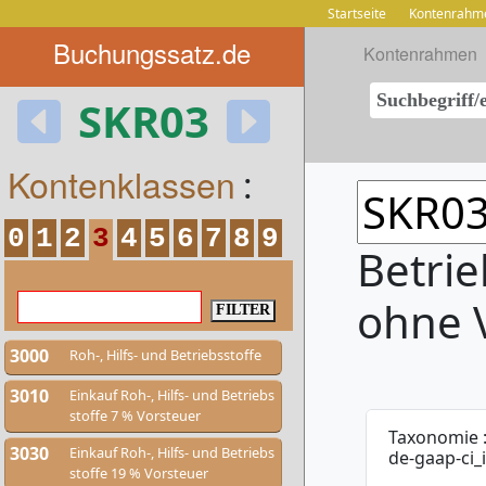
Startseite
Kontenrahm
Buchungssatz.de
Kontenrahmen
SKR03
Kontenklassen
:
0
1
2
3
4
5
6
7
8
9
Betrie
ohne 
3000
Roh-, Hilfs- und Betriebsstoffe
3010
Einkauf Roh-, Hilfs- und Betriebs
stoffe 7 % Vorsteuer
Taxonomie 
3030
Einkauf Roh-, Hilfs- und Betriebs
de-gaap-ci_
stoffe 19 % Vorsteuer