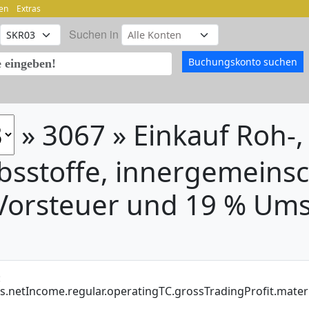
en
Extras
Suchen in
» 3067 » Einkauf Roh-, 
bsstoffe, innergemeinsc
Vorsteuer und 19 % Ums
:
is.netIncome.regular.operatingTC.grossTradingProfit.mate