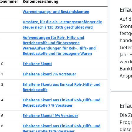
tonummer
Kontenbezeichnung
Erlä
Wareneingangs- und Bestandskonten
Auf d
Umsätze, für die als Leistungsempfänger die
Skont
Steuer nach § 13b UStG geschuldet wird
festg
3
Aufwendungen für Roh-, Hilfs- und
hande
Betriebsstoffe und für bezogene
Liefe
Waren
Aufwendungen für Roh-, Hilfs- und
Betriebsstoffe und für bezogene Waren
Jahre
werde
3 0
Erhaltene Skonti
Bank
3 1
Erhaltene Skonti 7% Vorsteuer
Ansp
3 3
Erhaltene Skonti aus Einkauf Roh-,Hilfs- und
Betriebsstoffe
3 4
Erhaltene Skonti aus Einkauf Roh-,Hilfs- und
Erlä
Betriebsstoffe 7 % Vorsteuer
Die Z
3 6
Erhaltene Skonti 19% Vorsteuer
Progr
3 8
Erhaltene Skonti aus Einkauf Roh-,Hilfs- und
diese
Betriebsstoffe 19 % Vorsteuer