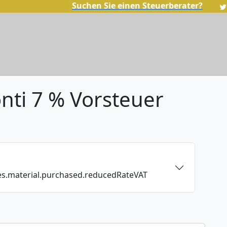
Suchen Sie einen Steuerberater?
nti 7 % Vorsteuer
ces.material.purchased.reducedRateVAT