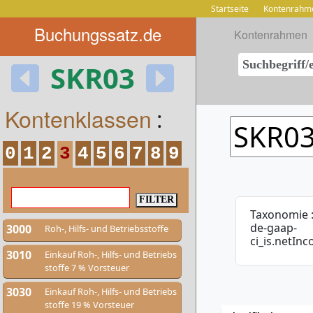
Startseite
Kontenrahm
Buchungssatz.de
Kontenrahmen
SKR03
Kontenklassen
:
0
1
2
3
4
5
6
7
8
9
Taxonomie 
de-gaap-
3000
Roh-, Hilfs- und Betriebsstoffe
ci_is.netIn
3010
Einkauf Roh-, Hilfs- und Betriebs
stoffe 7 % Vorsteuer
3030
Einkauf Roh-, Hilfs- und Betriebs
stoffe 19 % Vorsteuer