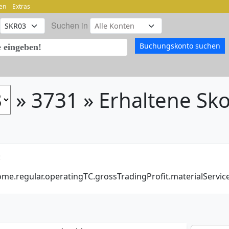
en
Extras
Suchen in
» 3731 » Erhaltene Sko
:
come.regular.operatingTC.grossTradingProfit.materialServi