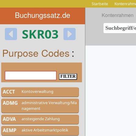
Startseite
Kontenrahm
Buchungssatz.de
Kontenrahmen
SKR03
Purpose Codes
:
ACCT
Kontoverwaltung
ADMG
administrative Verwaltung/Ma
nagement
ADVA
ansteigende Zahlung
AEMP
aktive Arbeitsmarktpolitik