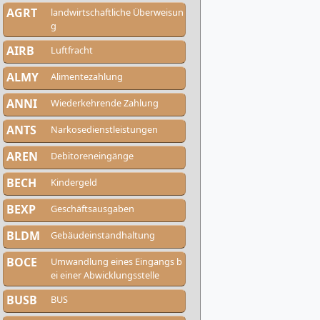
AGRT
landwirtschaftliche Überweisun
g
AIRB
Luftfracht
ALMY
Alimentezahlung
ANNI
Wiederkehrende Zahlung
ANTS
Narkosedienstleistungen
AREN
Debitoreneingänge
BECH
Kindergeld
BEXP
Geschäftsausgaben
BLDM
Gebäudeinstandhaltung
BOCE
Umwandlung eines Eingangs b
ei einer Abwicklungsstelle
BUSB
BUS