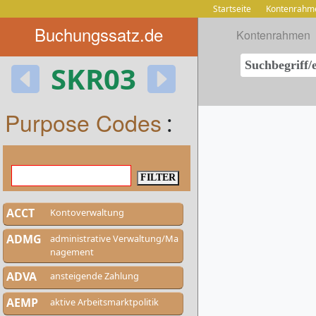
Startseite
Kontenrahm
Buchungssatz.de
Kontenrahmen
SKR03
Purpose Codes
:
ACCT
Kontoverwaltung
ADMG
administrative Verwaltung/Ma
nagement
ADVA
ansteigende Zahlung
AEMP
aktive Arbeitsmarktpolitik