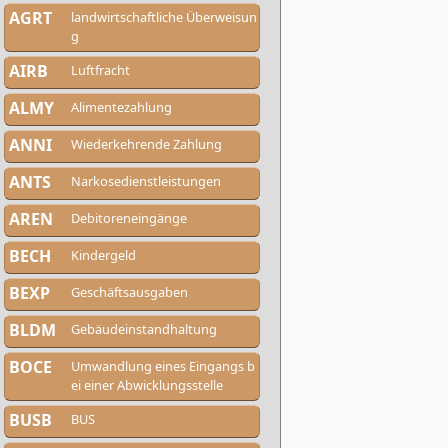
AGRT
landwirtschaftliche Überweisun
g
AIRB
Luftfracht
ALMY
Alimentezahlung
ANNI
Wiederkehrende Zahlung
ANTS
Narkosedienstleistungen
AREN
Debitoreneingänge
BECH
Kindergeld
BEXP
Geschäftsausgaben
BLDM
Gebäudeinstandhaltung
BOCE
Umwandlung eines Eingangs b
ei einer Abwicklungsstelle
BUSB
BUS