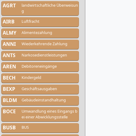
AGRT
landwirtschaftliche Überweisun
g
AIRB
Luftfracht
ALMY
Alimentezahlung
ANNI
Wiederkehrende Zahlung
ANTS
Narkosedienstleistungen
AREN
Debitoreneingänge
BECH
Kindergeld
BEXP
Geschäftsausgaben
BLDM
Gebäudeinstandhaltung
BOCE
Umwandlung eines Eingangs b
ei einer Abwicklungsstelle
BUSB
BUS