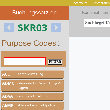
Startseite
Kontenrahm
Buchungssatz.de
Kontenrahmen
SKR03
Purpose Codes
:
ACCT
Kontoverwaltung
ADMG
administrative Verwaltung/Ma
nagement
ADVA
ansteigende Zahlung
AEMP
aktive Arbeitsmarktpolitik