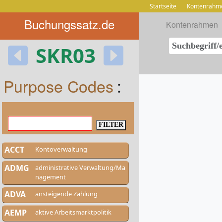
Startseite
Kontenrahm
Buchungssatz.de
Kontenrahmen
SKR03
Purpose Codes
:
ACCT
Kontoverwaltung
ADMG
administrative Verwaltung/Ma
nagement
ADVA
ansteigende Zahlung
AEMP
aktive Arbeitsmarktpolitik