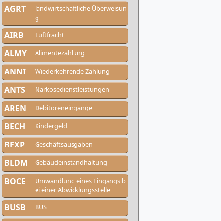
AGRT
landwirtschaftliche Überweisun
g
AIRB
Luftfracht
ALMY
Alimentezahlung
ANNI
Wiederkehrende Zahlung
ANTS
Narkosedienstleistungen
AREN
Debitoreneingänge
BECH
Kindergeld
BEXP
Geschäftsausgaben
BLDM
Gebäudeinstandhaltung
BOCE
Umwandlung eines Eingangs b
ei einer Abwicklungsstelle
BUSB
BUS