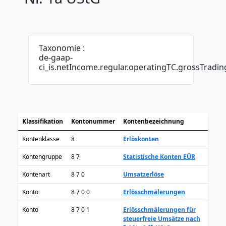
Taxonomie :
de-gaap-
ci_is.netIncome.regular.operatingTC.grossTradi
Klassifikation
Kontonummer
Kontenbezeichnung
Kontenklasse
8
Erlöskonten
Kontengruppe
8 7
Statistische Konten EÜR
Kontenart
8 7 0
Umsatzerlöse
Konto
8 7 0 0
Erlösschmälerungen
Konto
8 7 0 1
Erlösschmälerungen für
steuerfreie Umsätze nach