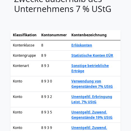
Unternehmens 7 % UStG
Klassifikation
Kontonummer
Kontenbezeichnung
Kontenklasse
8
Erlöskonten
Kontengruppe
8 9
Statistische Konten EÜR
Kontenart
8 9 3
Sonstige betriebliche
Erträge
Konto
8 9 3 0
Verwendung von
Gegenständen 7% UStG
Konto
8 9 3 2
Unentgeltl. Erbringung
Leist. 7% UStG
Konto
8 9 3 5
Unentgeltl. Zuwend.
Gegenstände 19% UStG
Konto
8 9 3 9
Unentgeltl. Zuwend.