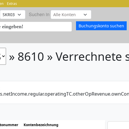
en
Extras
Suchen in
» 8610 » Verrechnete 
:
_is.netIncome.regular.operatingTC.otherOpRevenue.ownC
tonummer
Kontenbezeichnung