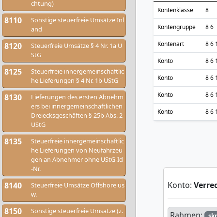
chtung)
Kontenklasse
8
8110
Sonstige steuerfreie Umsätze Inl
Kontengruppe
8 6
and
Kontenart
8 6 
8120
Steuerfreie Umsätze § 4 Nr. 1a U
StG
Konto
8 6 
8125
Steuerfreie innergemeinschaftlic
Konto
8 6 
he Lieferungen § 4 Nr. 1b UStG
Konto
8 6 
8130
Lieferungen des ersten Abnehm
ers bei innergemeinschaftlichen
Konto
8 6 
Dreiecksgeschäften § 25b Abs. 2
UStG
8135
Steuerfreie innergemeinschaftlic
he Lieferungen von Neufahrzeu
gen an Abnehmer ohne UStG-Id
-Nr.
Konto:
Verre
8140
Steuerfreie Umsätze Offshore us
w.
8150
Sonstige steuerfreie Umsätze (z.
Rahmen:
sk