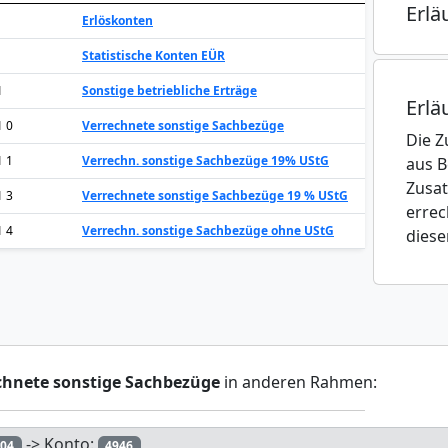
Erlä
Erlöskonten
Statistische Konten EÜR
1
Sonstige betriebliche Erträge
Erlä
1 0
Verrechnete sonstige Sachbezüge
Die Z
1 1
Verrechn. sonstige Sachbezüge 19% UStG
aus B
Zusat
1 3
Verrechnete sonstige Sachbezüge 19 % UStG
errec
1 4
Verrechn. sonstige Sachbezüge ohne UStG
diese
chnete sonstige Sachbezüge
in anderen Rahmen:
-> Konto:
r04
4946