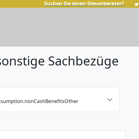
Suchen Sie einen Steuerberater?
sonstige Sachbezüge
onsumption.nonCashBenefitsOther