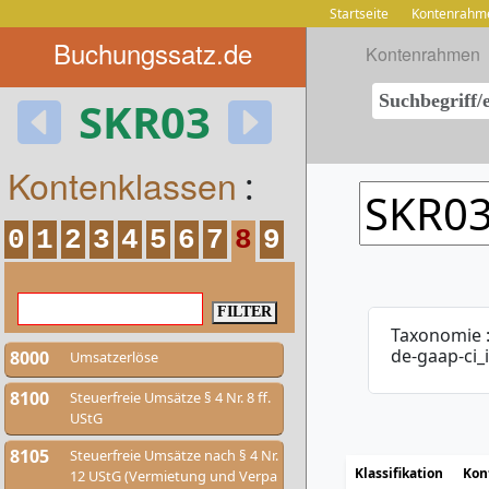
Startseite
Kontenrahm
Buchungssatz.de
Kontenrahmen
SKR03
Kontenklassen
:
0
1
2
3
4
5
6
7
8
9
Taxonomie 
de-gaap-ci
8000
Umsatzerlöse
8100
Steuerfreie Umsätze § 4 Nr. 8 ff.
UStG
8105
Steuerfreie Umsätze nach § 4 Nr.
Klassifikation
Kon
12 UStG (Vermietung und Verpa