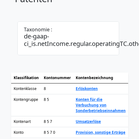
Taxonomie :
de-gaap-
ci_is.netIncome.regular.operatingTC.ot
Klassifikation
Kontonummer
Kontenbezeichnung
Kontenklasse
8
Erlöskonten
Kontengruppe
8 5
Konten für die
Verbuchung von
Sonderbetriebseinnahmen
Kontenart
8 5 7
Umsatzerlöse
Konto
8 5 7 0
Provision, sonstige Erträge