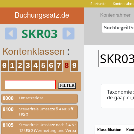
Startseite
Kontenrahm
Buchungssatz.de
Kontenrahmen
SKR03
Kontenklassen
:
0
1
2
3
4
5
6
7
8
9
Taxonomie 
de-gaap-ci_
8000
Umsatzerlöse
8100
Steuerfreie Umsätze § 4 Nr. 8 ff.
UStG
8105
Steuerfreie Umsätze nach § 4 Nr.
Klassifikation
Kon
12 UStG (Vermietung und Verpa