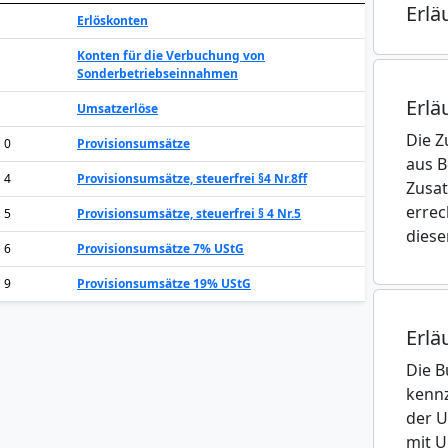
Erlä
Erlöskonten
Konten für die Verbuchung von
Sonderbetriebseinnahmen
Erlä
1
Umsatzerlöse
Die Z
1 0
Provisionsumsätze
aus B
1 4
Provisionsumsätze, steuerfrei §4 Nr.8ff
Zusat
errec
1 5
Provisionsumsätze, steuerfrei § 4 Nr.5
diese
1 6
Provisionsumsätze 7% UStG
1 9
Provisionsumsätze 19% UStG
Erlä
Die 
kenn
der U
mit U