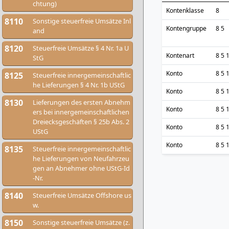
chtung)
Kontenklasse
8
8110
Sonstige steuerfreie Umsätze Inl
Kontengruppe
8 5
and
8120
Steuerfreie Umsätze § 4 Nr. 1a U
Kontenart
8 5 
StG
Konto
8 5 
8125
Steuerfreie innergemeinschaftlic
he Lieferungen § 4 Nr. 1b UStG
Konto
8 5 
8130
Lieferungen des ersten Abnehm
Konto
8 5 
ers bei innergemeinschaftlichen
Dreiecksgeschäften § 25b Abs. 2
Konto
8 5 
UStG
Konto
8 5 
8135
Steuerfreie innergemeinschaftlic
he Lieferungen von Neufahrzeu
gen an Abnehmer ohne UStG-Id
-Nr.
8140
Steuerfreie Umsätze Offshore us
w.
8150
Sonstige steuerfreie Umsätze (z.