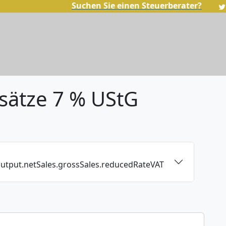
Suchen Sie einen Steuerberater?
sätze 7 % UStG
lOutput.netSales.grossSales.reducedRateVAT