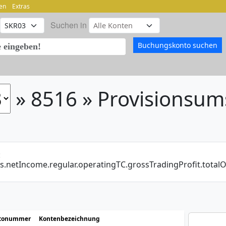
en
Extras
Suchen in
» 8516 » Provisionsum
:
is.netIncome.regular.operatingTC.grossTradingProfit.tota
tonummer
Kontenbezeichnung