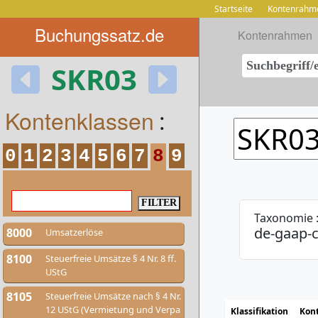
Startseite
Kontenrahm
Buchungssatz.de
Kontenrahmen
SKR03
Kontenklassen
:
0
1
2
3
4
5
6
7
8
9
Taxonomie 
de-gaap-c
8000
Umsatzerlöse
8100
Steuerfreie Umsätze § 4 Nr. 8 ff.
UStG
8105
Steuerfreie Umsätze nach § 4 Nr.
12 UStG (Vermietung und Verpa
Klassifikation
Kon