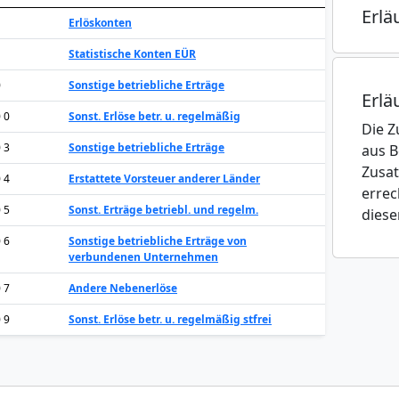
Erlä
Erlöskonten
Statistische Konten EÜR
0
Sonstige betriebliche Erträge
Erlä
0 0
Sonst. Erlöse betr. u. regelmäßig
Die Z
0 3
Sonstige betriebliche Erträge
aus B
Zusat
0 4
Erstattete Vorsteuer anderer Länder
errec
0 5
Sonst. Erträge betriebl. und regelm.
diese
0 6
Sonstige betriebliche Erträge von
verbundenen Unternehmen
0 7
Andere Nebenerlöse
0 9
Sonst. Erlöse betr. u. regelmäßig stfrei