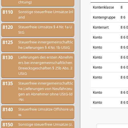
chtung)
Kontenklasse
8
8110
Sonstige steuerfreie Umsätze Inl
and
Kontengruppe
8 6
8120
Steuerfreie Umsätze § 4 Nr. 1a U
Kontenart
8 6 
StG
Konto
8 6 
8125
Steuerfreie innergemeinschaftlic
he Lieferungen § 4 Nr. 1b UStG
Konto
8 6 
8130
Lieferungen des ersten Abnehm
Konto
8 6 
ers bei innergemeinschaftlichen
Konto
8 6 
Dreiecksgeschäften § 25b Abs. 2
UStG
Konto
8 6 
8135
Steuerfreie innergemeinschaftlic
he Lieferungen von Neufahrzeu
Konto
8 6 
gen an Abnehmer ohne UStG-Id
-Nr.
Konto
8 6 
8140
Steuerfreie Umsätze Offshore us
w.
8150
Sonstige steuerfreie Umsätze (z.