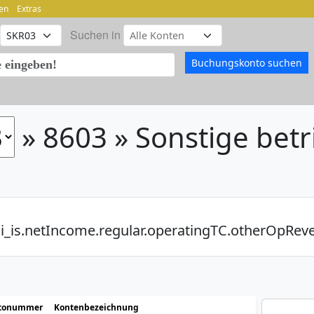
en
Extras
Suchen in
» 8603 » Sonstige betr
:
i_is.netIncome.regular.operatingTC.otherOpRev
tonummer
Kontenbezeichnung