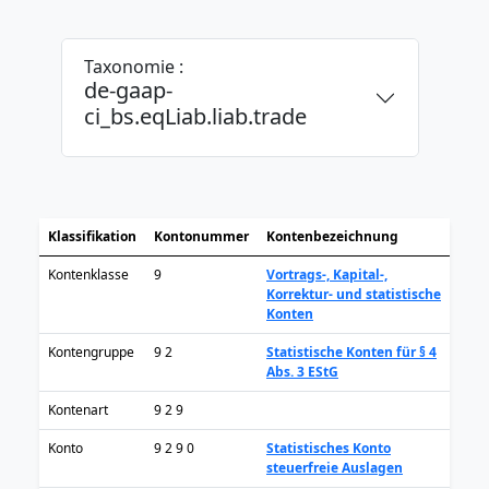
Taxonomie :
de-gaap-
ci_bs.eqLiab.liab.trade
Klassifikation
Kontonummer
Kontenbezeichnung
Kontenklasse
9
Vortrags-, Kapital-,
Korrektur- und statistische
Konten
Kontengruppe
9 2
Statistische Konten für § 4
Abs. 3 EStG
Kontenart
9 2 9
Konto
9 2 9 0
Statistisches Konto
steuerfreie Auslagen