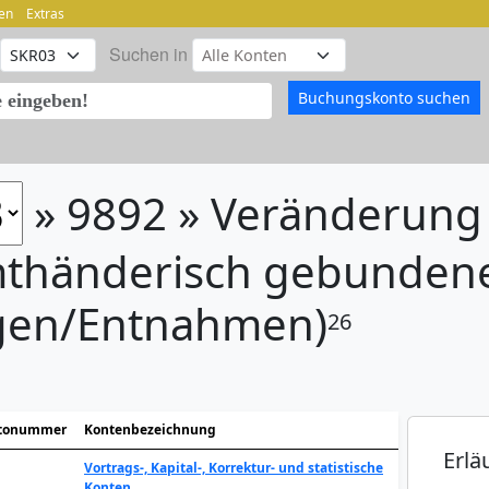
en
Extras
Suchen in
» 9892 » Veränderung
thänderisch gebunden
agen/Entnahmen)
26
tonummer
Kontenbezeichnung
Erlä
Vortrags-, Kapital-, Korrektur- und statistische
Konten