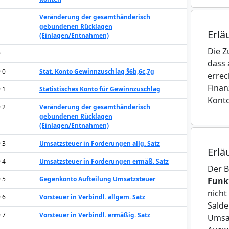
Veränderung der gesamthänderisch
gebundenen Rücklagen
Erlä
(Einlagen/Entnahmen)
Die Z
9
dass 
9 0
Stat. Konto Gewinnzuschlag §6b,6c,7g
errec
Finan
9 1
Statistisches Konto für Gewinnzuschlag
Konto
9 2
Veränderung der gesamthänderisch
gebundenen Rücklagen
(Einlagen/Entnahmen)
9 3
Umsatzsteuer in Forderungen allg. Satz
Erlä
9 4
Umsatzsteuer in Forderungen ermäß. Satz
Der 
9 5
Gegenkonto Aufteilung Umsatzsteuer
Funk
nicht
9 6
Vorsteuer in Verbindl. allgem. Satz
Salde
9 7
Vorsteuer in Verbindl. ermäßig. Satz
Umsat