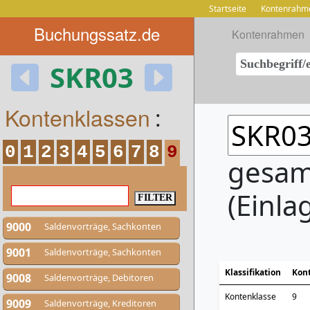
Startseite
Kontenrahm
Buchungssatz.de
Kontenrahmen
SKR03
Kontenklassen
:
0
1
2
3
4
5
6
7
8
9
gesam
(Einl
9000
Saldenvorträge, Sachkonten
9001
Saldenvorträge, Sachkonten
Klassifikation
Kon
9008
Saldenvorträge, Debitoren
Kontenklasse
9
9009
Saldenvorträge, Kreditoren