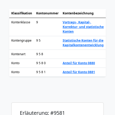
Klassifikation
Kontonummer
Kontenbezeichnung
Kontenklasse
9
Vortrags-, Kapital-,
Korrektur- und statistische
Konten
Kontengruppe
9 5
Statistische Konten für die
Kapitalkontenentwicklung
Kontenart
9 5 8
Konto
9 5 8 0
Anteil für Konto 0880
Konto
9 5 8 1
Anteil für Konto 0881
Erläuterung: #9581