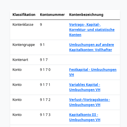
Klassifikation
Kontonummer
Kontenbezeichnung
Kontenklasse
9
Vortrags-, Kapital-,
Korrektur- und statistische
Konten
Kontengruppe
9 1
Umbuchungen auf andere
Kapitalkonten: Vollhafter
Kontenart
9 1 7
Konto
9 1 7 0
Festkapital - Umbuchungen
VH
Konto
9 1 7 1
Variables Kapital -
Umbuchungen VH
Konto
9 1 7 2
Verlust-/Vortragskonto -
Umbuchungen VH
Konto
9 1 7 3
Kapitalkonto III -
Umbuchungen VH