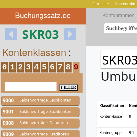
Startseite
Kontenrahm
Buchungssatz.de
Kontenrahmen
SKR03
Kontenklassen
:
0
1
2
3
4
5
6
7
8
9
Umbu
9000
Saldenvorträge, Sachkonten
Klassifikation
Kon
9001
Saldenvorträge, Sachkonten
Kontenklasse
9
9008
Saldenvorträge, Debitoren
Kontengruppe
9 1
9009
Saldenvorträge, Kreditoren