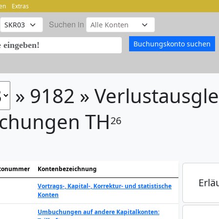
en
Extras
Suchen in
» 9182 » Verlustausgle
chungen TH
26
tonummer
Kontenbezeichnung
Erlä
Vortrags-, Kapital-, Korrektur- und statistische
Konten
Umbuchungen auf andere Kapitalkonten: