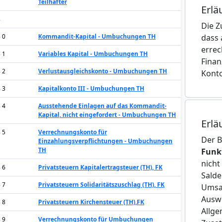
Teilhafter
Erlä
8
Die Z
8 0
Kommandit-Kapital - Umbuchungen TH
dass 
errec
8 1
Variables Kapital - Umbuchungen TH
Finan
8 2
Verlustausgleichskonto - Umbuchungen TH
Konto
8 3
Kapitalkonto III - Umbuchungen TH
8 4
Ausstehende Einlagen auf das Kommandit-
Kapital, nicht eingefordert - Umbuchungen TH
Erlä
8 5
Verrechnungskonto für
Der 
Einzahlungsverpflichtungen - Umbuchungen
TH
Funk
nicht
8 6
Privatsteuern Kapitalertragsteuer (TH), FK
Salde
8 7
Privatsteuern Solidaritätszuschlag (TH), FK
Umsat
Auswe
8 8
Privatsteuern Kirchensteuer (TH),FK
Allge
8 9
Verrechnungskonto für Umbuchungen