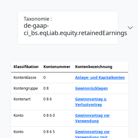
Taxonomie :
de-gaap-
ci_bs.eqLiab.equity.retainedEarnings
Klassifikation
Kontonummer
Kontenbezeichnung
Kontenklasse
0
Anlage- und Kapitalkonten
Kontengruppe
0 8
Gewinnrücklagen
Kontenart
0 8 6
Gewinnvortrag o.
Verlustvortrag
Konto
0 8 6 0
Gewinnvortrag vor
Verwendung
Konto
0 8 6 5
Gewinnvortrag vor
Verwendung (mit