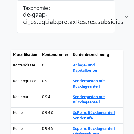
Taxonomie :
de-gaap-
ci_bs.eqLiab.pretaxRes.res.subsidies
Klassifikation
Kontonummer
Kontenbezeichnung
Kontenklasse
0
Anlage- und
Kapitalkonten
Kontengruppe
0 9
Sonderposten mit
Rücklageanteil
Kontenart
0 9 4
Sonderposten mit
Rücklageanteil
Konto
0 9 4 0
SoPo m. Rücklageanteil,
Sonder-AfA
Konto
0 9 4 5
Sopo m. Rücklageanteil
FördergebietsG.