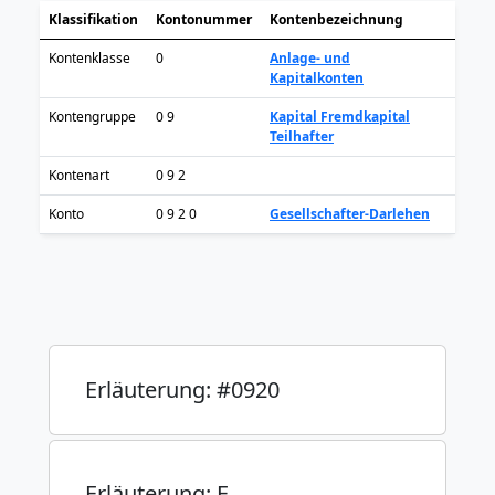
Klassifikation
Kontonummer
Kontenbezeichnung
Kontenklasse
0
Anlage- und
Kapitalkonten
Kontengruppe
0 9
Kapital Fremdkapital
Teilhafter
Kontenart
0 9 2
Konto
0 9 2 0
Gesellschafter-Darlehen
Erläuterung: #0920
Erläuterung: F