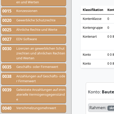
en und Werten
Klassifikation
Kon
0015
Konzessionen
Kontenklasse
0
0020
Gewerbliche Schutzrechte
Kontengruppe
0
0025
Ähnliche Rechte und Werte
Kontenart
0 0 
0027
EDV-Software
0030
Lizenzen an gewerblichen Schut
zrechten und ähnlichen Rechten
Konto
0 0 
und Werten
Konto
0 0 
0035
Geschäfts- oder Firmenwert
0038
Anzahlungen auf Geschäfts- ode
r Firmenwert
0039
Geleistete Anzahlungen auf imm
Konto:
Baute
aterielle Vermögensgegenständ
e
Rahmen:
0040
Verschmelzungsmehrwert
sk