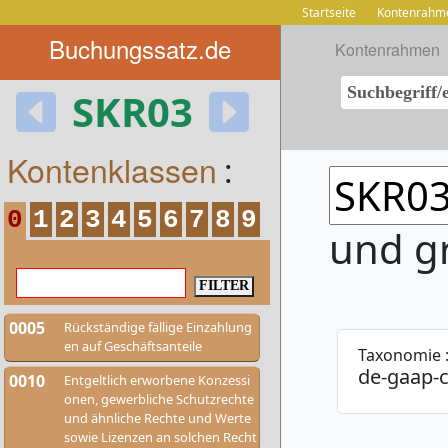
Startseite
Kontenrahm
Buchungssatz.de
Kontenrahmen
SKR03
Kontenklassen
:
0
1
2
3
4
5
6
7
8
9
und g
0005
Rückständige fällige Einzahlung
en auf Geschäftsanteile
Taxonomie 
de-gaap-c
0010
Entgeltlich erworbene Konzessi
onen, gewerbliche Schutzrechte
und ähnliche Rechte und Werte
sowie Lizenzen an solchen Recht