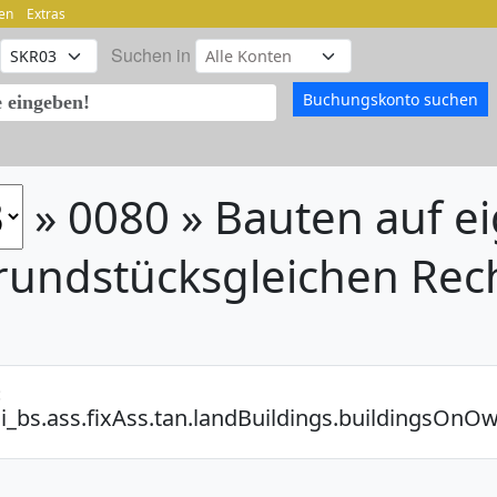
en
Extras
Suchen in
» 0080 » Bauten auf 
rundstücksgleichen Rec
:
i_bs.ass.fixAss.tan.landBuildings.buildingsOn