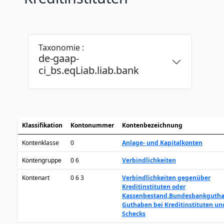
Taxonomie :
de-gaap-
ci_bs.eqLiab.liab.bank
Klassifikation
Kontonummer
Kontenbezeichnung
Kontenklasse
0
Anlage- und Kapitalkonten
Kontengruppe
0 6
Verbindlichkeiten
Kontenart
0 6 3
Verbindlichkeiten gegenüber
Kreditinstituten oder
Kassenbestand,Bundesbankgutha
Guthaben bei Kreditinstituten un
Schecks