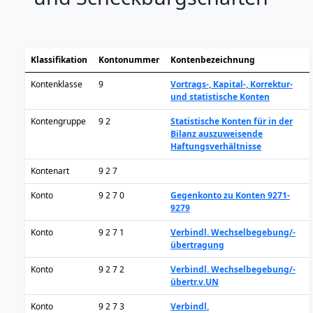
Klassifikation
Kontonummer
Kontenbezeichnung
Kontenklasse
9
Vortrags-, Kapital-, Korrektur-
und statistische Konten
Kontengruppe
9 2
Statistische Konten für in der
Bilanz auszuweisende
Haftungsverhältnisse
Kontenart
9 2 7
Konto
9 2 7 0
Gegenkonto zu Konten 9271-
9279
Konto
9 2 7 1
Verbindl. Wechselbegebung/-
übertragung
Konto
9 2 7 2
Verbindl. Wechselbegebung/-
übertr.v.UN
Konto
9 2 7 3
Verbindl.