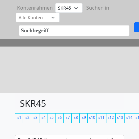
Kontenrahmen
Suchen in
SKR45
s1
s2
s3
s4
s5
s6
s7
s8
s9
s10
s11
s12
s13
s14
s